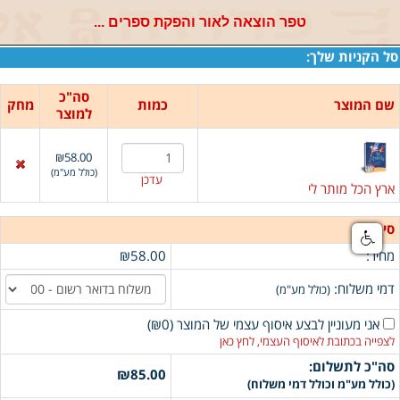
טפר הוצאה לאור והפקת ספרים ...
סל הקניות שלך:
סה"כ
שם המוצר
כמות
מחק
למוצר
₪58.00
(
כולל מע"מ
)
עדכן
ארץ הכל מותר לי
סיכום:
מחיר:
₪58.00
דמי משלוח:
(כולל מע"מ)
אני מעוניין לבצע איסוף עצמי של המוצר
(
₪0
)
לצפייה בכתובת לאיסוף העצמי, לחץ כאן
סה"כ לתשלום:
₪85.00
(כולל מע"מ וכולל דמי משלוח)