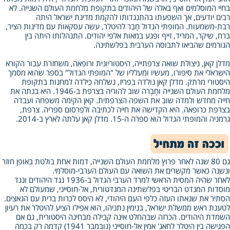
בחיי המוסלמים ואף באלה של היהודים בתקופת מלחמת העולם השנייה. לא
רבים יודעים, אך השפעתו בהתנגדותו להקמת מדינת ישראל היתה
רבת‑משמעות. המופתי הגדול חָבַר להיטלר, עשה עסקאות עם מדינות הציר,
ברח, שיקר, המריד, זייף ופגע במאות אלפי יהודים. התנהלותו היתה בין
הגורמים שהביאו לתבוסה הערבית בפלשתינה.
מדלן קאן, ניצולת שואה צרפתייה, היסטוריונית ורופאה, משחזרת עבור הקורא
הישראלי את סיפורו, מעשיו ומעלליו של "המופתי הגדול" בספר שהוא מסמך
היסטורי מרתק. מדלן קאן נולדה בפריז, נשלחה כילדה למחנות בתקופת
מלחמת העולם השנייה וחָבְרה שוב להוריה בצרפת ב‑1946. היא בנתה את
חייה מחדש ולמדה שוב את השפה הצרפתית. קאן הקימה משפחה ועבדה
בצרפת כרופאה. היא הקדישה את חייה לכתיבה ולפרסום ספריה. צרפת,
גרמניה והמופתי הגדול הוא ספרה ה‑15. מדלן קאן עלתה לארץ ב‑2014.
גם 80 שנה לאחר פרוץ מלחמת העולם השנייה, דמות אחת בולטת באופן חוזר
ונשנה כאשר מקשרים את השואה עם העולם הערבי‑מוסלמי.
לאחר שהיה המסית הראשי למרד הערבי הגדול ב‑1936 נגד היהודים ונגד
מוסדות המנדט הבריטי בפלשתינה המנדטורית, אל‑חוסייני, שמעולם לא
הסתיר את שנאתו העזה כלפי העם היהודי, לא היסס לכרות ברית עם הנאצים.
לטענת ראש ממשלת ישראל, בנימין נתניהו, הוא אפילו הציע להיטלר את רעיון
השמדת היהודים. הכרזה שבהחלט אינה קבילה מבחינה היסטורית, גם אם
הפגישה בין היטלר לחאג' אמין אל‑חוסייני (נובמבר 1941) קדמה רק בכמה