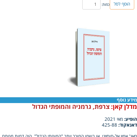
הוסף לסל
כמות:
מידע נוסף
מדלן קאן:
צרפת, גרמניה והמופתי הגדול
הופיע:
מאי 2021
דאנאקוד:
425-88
חאג' אמין אל‑חוסייני, או בשמו המוכר יותר "המופתי הגדול", היה דמות מפתח