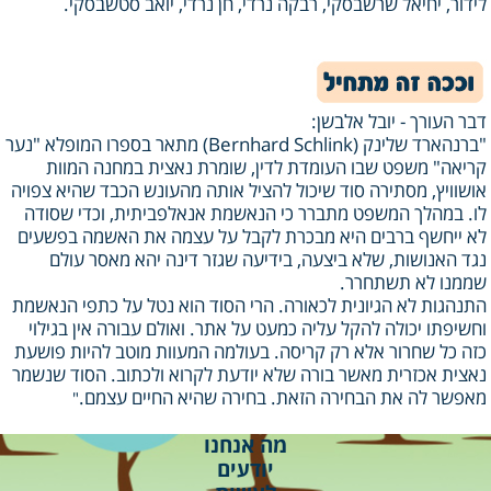
לידור, יחיאל שרשבסקי, רבקה נרדי, חן נרדי, יואב סטשבסקי.
דבר העורך - יובל אלבשן:
"ברנהארד שלינק (
Bernhard Schlink
) מתאר בספרו המופלא "נער
קריאה" משפט שבו העומדת לדין, שומרת נאצית במחנה המוות
אושוויץ, מסתירה סוד שיכול להציל אותה מהעונש הכבד שהיא צפויה
לו. במהלך המשפט מתברר כי הנאשמת אנאלפביתית, וכדי שסודה
לא ייחשף ברבים היא מבכרת לקבל על עצמה את האשמה בפשעים
נגד האנושות, שלא ביצעה, בידיעה שגזר דינה יהא מאסר עולם
שממנו לא תשתחרר.
התנהגות לא הגיונית לכאורה. הרי הסוד הוא נטל על כתפי הנאשמת
וחשיפתו יכולה להקל עליה כמעט על אתר. ואולם עבורה אין בגילוי
כזה כל שחרור אלא רק קריסה. בעולמה המעוות מוטב להיות פושעת
נאצית אכזרית מאשר בורה שלא יודעת לקרוא ולכתוב. הסוד שנשמר
מאפשר לה את הבחירה הזאת. בחירה שהיא החיים עצמם.
"
מה אנחנו
יודעים