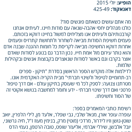
הופיע:
יולי 2015
דאנאקוד:
425-49
מה אתם עושים כשאתם פוגשים סוד?
כולנו מנהלים יחסי אהבה-שנאה עם סודות חיינו. לעיתים אנחנו
קורבנותיהם ולעיתים אנו מצליחים למשול בחיינו דווקא בזכותם.
פעמים חשיפת הסודות מביאה לשחרור ולתחושת קתרזיס ופעמים
אחרות דווקא החשיפה מביאה לקריסת כל חומות ההגנה שבנה אדם
והוא נותר עירום מול אמת חייו. נכון הדבר גם בנוגע לסודות שאדם
אוצר בקרבו וגם באשר לסודות שנאצרים בקבוצות אנשים ובקהילות
שלמות.
לדילמות אלה מוקדש הספר הראשון בסדרת "תיקון - ספרים
רב-תחומיים לטיפול ולשינוי חברתי" מבית הקריה האקדמית אונו.
מטרתנו צנועה: לספק לכל מי שעוסק בתיקון עולם - אם דרך טיפול
פרטני ואם דרך שינוי חברתי - ידע וחומר למחשבה בנושא אקוטי זה
של הסוד וחשיפתו.
רשימת כותבי המאמרים בספר:
עופרה עופר אורן, מנאל שלבי, גבי שפלר, אלעד מן, לילי הלפרין, יואב
שוטן-גושן וזיו לידרור, מרדכי (מוטי) מרק, בנימין מעוז ז"ל, חיה גרשוני,
יובל אלבשן, שירלי אברמי, אליעזר שופט, טובה הרטמן, נעמי הדס