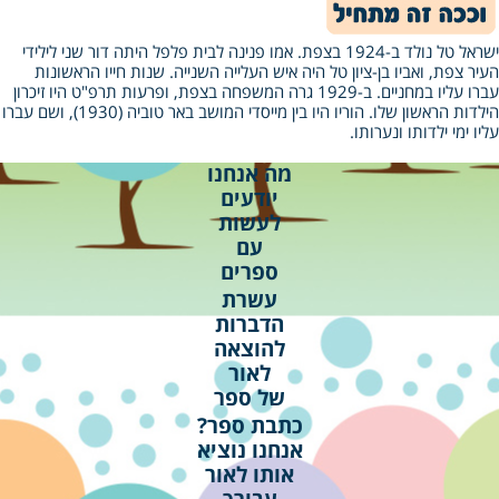
ישראל טל נולד ב‑1924 בצפת. אמו פנינה לבית פלפל היתה דור שני לילידי
העיר צפת, ואביו בן‑ציון טל היה איש העלייה השנייה. שנות חייו הראשונות
עברו עליו במחניים. ב‑1929 גרה המשפחה בצפת, ופרעות תרפ"ט היו זיכרון
הילדות הראשון שלו. הוריו היו בין מייסדי המושב באר טוביה (1930), ושם עברו
עליו ימי ילדותו ונערותו.
מה אנחנו
יודעים
לעשות
עם
ספרים
עשרת
הדברות
להוצאה
לאור
של ספר
כתבת ספר?
אנחנו נוציא
אותו לאור