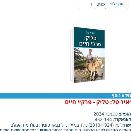
הוסף לסל
כמות:
מידע נוסף
יאיר טל: טליק - פרקיי חיים
הופיע:
נובמבר 2024
דאנאקוד:
452-134
ישראל טל (2010-1924) נולד בגליל וגדל בבאר טוביה. במלחמת העולם
השנייה התגייס לצבא הבריטי. היה מפקד גייסות השריון, ובמלחמת ששת הימים