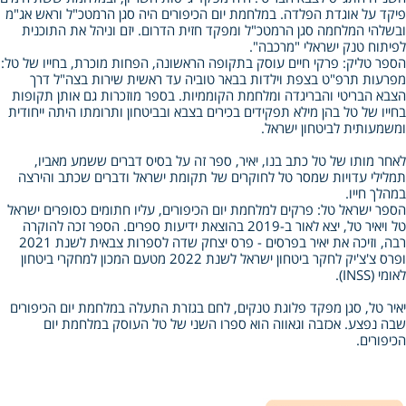
פיקד על אוגדת הפלדה. במלחמת יום הכיפורים היה סגן הרמטכ"ל וראש אג"מ
ובשלהי המלחמה סגן הרמטכ"ל ומפקד חזית הדרום. יזם וניהל את התוכנית
לפיתוח טנק ישראלי "מרכבה".
הספר טליק: פרקי חיים עוסק בתקופה הראשונה, הפחות מוכרת, בחייו של טל:
מפרעות תרפ"ט בצפת וילדות בבאר טוביה עד ראשית שירות בצה"ל דרך
הצבא הבריטי והבריגדה ומלחמת הקוממיות. בספר מוזכרות גם אותן תקופות
בחייו של טל בהן מילא תפקידים בכירים בצבא ובביטחון ותרומתו היתה ייחודית
ומשמעותית לביטחון ישראל.
לאחר מותו של טל כתב בנו, יאיר, ספר זה על בסיס דברים ששמע מאביו,
תמלילי עדויות שמסר טל לחוקרים של תקומת ישראל ודברים שכתב והירצה
במהלך חייו.
הספר ישראל טל: פרקים למלחמת יום הכיפורים, עליו חתומים כסופרים ישראל
טל ויאיר טל, יצא לאור ב‑2019 בהוצאת ידיעות ספרים. הספר זכה להוקרה
רבה, וזיכה את יאיר בפרסים ‑ פרס יצחק שדה לספרות צבאית לשנת 2021
ופרס צ'צ'יק לחקר ביטחון ישראל לשנת 2022 מטעם המכון למחקרי ביטחון
לאומי (INSS).
יאיר טל, סגן מפקד פלוגת טנקים, לחם בגזרת התעלה במלחמת יום הכיפורים
שבה נפצע. אכזבה וגאווה הוא ספרו השני של טל העוסק במלחמת יום
הכיפורים.