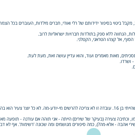
 מקבל ביטוי בסיפור ידידותם של רלי ואודי, חברים מילדות, העוברים בכל הצמ
ות, הנחווה ללא ספק בתולדות חברויות ישראליות לרוב.
הסוף, אל קצהו הטראגי, הקטלני.
סכיתים, מאות מאמרים ועוד, והוא עדיין עושה זאת, מעת לעת.
- ושרדו.
.
את המחזה הקצר הזה כתבתי בשנת 1968, כשהייתי בן 16. עובדה זו לא צריכה להרשים מי‑יודע‑מה. לא 
ו, וכתיבה צעירה (בעיקר של שירים) הייתה ‑ אני תוהה אם עודנה ‑ תופעה מא
ירי אהבה ‑ אלא‑מה?), כמה סיפורים מגושמים ומה שכונה 'רשימות'. אף לא דבר