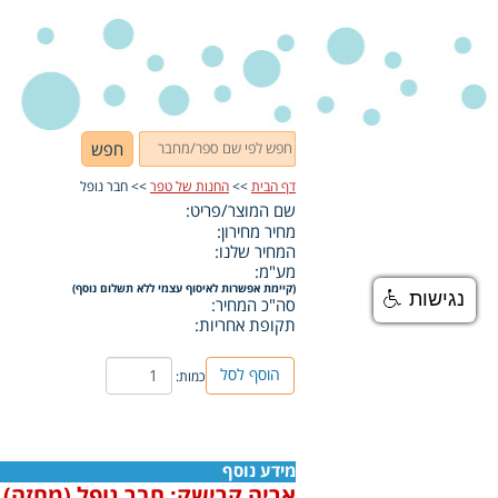
חפש
דף הבית
>>
החנות של טפר
>> חבר נופל
שם המוצר/פריט:
מחיר מחירון:
המחיר שלנו:
מע"מ:
(קיימת אפשרות לאיסוף עצמי ללא תשלום נוסף)
נגישות
סה"כ המחיר:
תקופת אחריות:
הוסף לסל
כמות:
מידע נוסף
אריה קרישק: חבר נופל (מחזה)