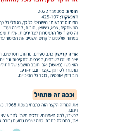
הופיע:
ספטמבר 2022
דאנאקוד:
425-107
ממיתוס "הרעות" הישראלי כל כך, הגורלי כל כך,
המשחקים, צבא, נישואין, הורות, קריירה ועוד.
זה סיפור של התמסרות לצד יריבות, עליות ומפל
במחזה שלפנינו לוקחים השניים את הסיפור עד 
אריה קרישק
כתב ספרים, מחזות, תסריטים, ת
יצירותיו זכו לשבחים, לפרסים, לתקיפות וגינויים 
הוא נשוי (באושר) ואב וחובב מושבע של חתולים
מתגורר לסירוגין בקצרין ובבית-זרע.
רוב הזמן אופטימי, כנגד כל הסיכויים.
רימבו.
לכשרון, למזג האמנותי, דרכים משלו להביע עצמ
אכן, בתחילה כתבתי כמה שירים גרועים (רובם ש