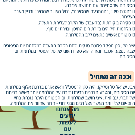

מלחמת ששת הימים שהיתה לנו מלכודת דבש, וגזרה עלינו את מלחמת יום
הכיפורים שהסתיימה עם תחושת אכזבה.

"הגנת סיני", "ההתרעה שהכזיבה", "חיל האוויר שהכזיב" ובניין מערך
הצליחה.

סקירה ביקורתית (בדיעבד) של הקרב לצליחת התעלה.

מלחמות חיל הים בזירת הים התיכון ובזירת ים סוף.

סיפורים אישיים נוגעים ללב מהמלחמה.
יאיר טל, סגן מפקד פלוגת טנקים, לחם בגזרת התעלה במלחמת יום הכיפורים
שבה נפצע. אכזבה וגאווה הוא ספרו השני של טל העוסק במלחמת יום
הכיפורים.
אבי, ישראל טל (טליק), היה סגן הרמטכ"ל וראש אג"ם בדרגת אלוף במלחמת
יום הכיפורים, ומטבע הדברים בביתנו דיברו על המלחמה יותר מאשר בביתם
של חברַי. עם זאת, איני חושב שמלחמת יום הכיפורים היתה נוכחת בחיי
היום‑יום שלי יותר מאשר אצל רבים מבני דורי ‑ הדור שחווה את המלחמה.
מה אנחנו
יודעים
לעשות
עם